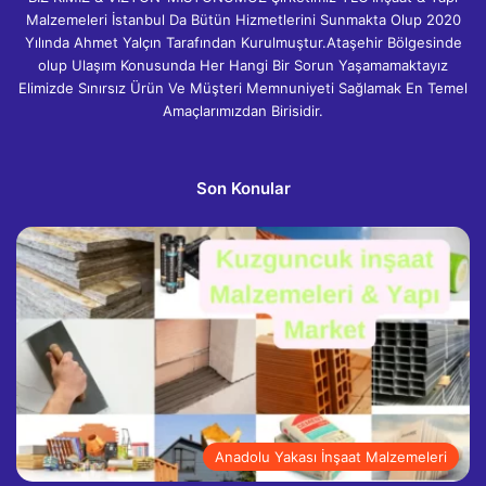
Malzemeleri İstanbul Da Bütün Hizmetlerini Sunmakta Olup 2020
Yılında Ahmet Yalçın Tarafından Kurulmuştur.Ataşehir Bölgesinde
olup Ulaşım Konusunda Her Hangi Bir Sorun Yaşamamaktayız
Elimizde Sınırsız Ürün Ve Müşteri Memnuniyeti Sağlamak En Temel
Amaçlarımızdan Birisidir.
Son Konular
Anadolu Yakası İnşaat Malzemeleri