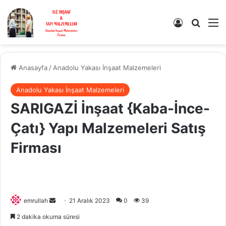
Kayıt Ol
Arama 
M
Anasayfa
/
Anadolu Yakası İnşaat Malzemeleri
Anadolu Yakası İnşaat Malzemeleri
SARIGAZİ İnşaat {Kaba-İnce-
Çatı} Yapı Malzemeleri Satış
Firması
Bir
emrullah
21 Aralık 2023
0
39
e-
2 dakika okuma süresi
posta