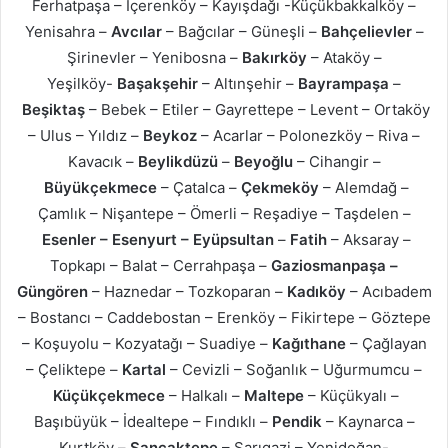
Ferhatpaşa – İçerenköy – Kayışdağı -Küçükbakkalköy –
Yenisahra –
Avcılar
– Bağcılar – Güneşli –
Bahçelievler
–
Şirinevler – Yenibosna –
Bakırköy
– Ataköy –
Yeşilköy-
Başakşehir
– Altınşehir –
Bayrampaşa
–
Beşiktaş
– Bebek – Etiler – Gayrettepe – Levent – Ortaköy
– Ulus – Yıldız –
Beykoz
– Acarlar – Polonezköy – Riva –
Kavacık –
Beylikdüzü
–
Beyoğlu
– Cihangir –
Büyükçekmece
– Çatalca –
Çekmeköy
– Alemdağ –
Çamlık – Nişantepe – Ömerli – Reşadiye – Taşdelen –
Esenler – Esenyurt – Eyüpsultan
–
Fatih
– Aksaray –
Topkapı – Balat – Cerrahpaşa –
Gaziosmanpaşa –
Güngören
– Haznedar – Tozkoparan –
Kadıköy
– Acıbadem
– Bostancı – Caddebostan – Erenköy – Fikirtepe – Göztepe
– Koşuyolu – Kozyatağı – Suadiye –
Kağıthane
– Çağlayan
– Çeliktepe –
Kartal
– Cevizli – Soğanlık – Uğurmumcu –
Küçükçekmece
– Halkalı –
Maltepe
– Küçükyalı –
Başıbüyük – İdealtepe – Fındıklı –
Pendik
– Kaynarca –
Kurtköy –
Sancaktepe
– Sarıgazi – Yenidoğan-