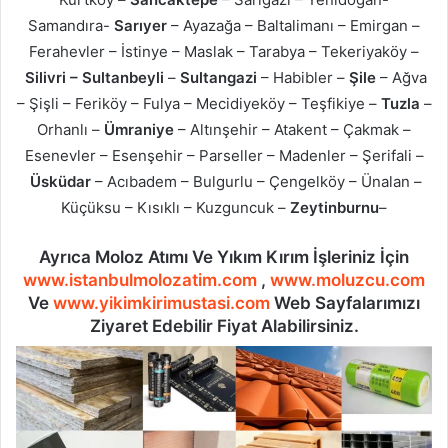
Samandıra-
Sarıyer
– Ayazağa – Baltalimanı – Emirgan –
Ferahevler – İstinye – Maslak – Tarabya – Tekeriyaköy –
Silivri – Sultanbeyli
–
Sultangazi
– Habibler –
Şile
– Ağva
– Şişli – Feriköy – Fulya – Mecidiyeköy – Teşfikiye –
Tuzla
–
Orhanlı –
Ümraniye
– Altınşehir – Atakent – Çakmak –
Esenevler – Esenşehir – Parseller – Madenler – Şerifali –
Üsküdar
– Acıbadem – Bulgurlu – Çengelköy – Ünalan –
Küçüksu – Kısıklı – Kuzguncuk –
Zeytinburnu
–
Ayrıca Moloz Atımı Ve Yıkım Kırım İşleriniz İçin
www.istanbulmolozatim.com
,
www.moluzcu.com
Ve
www.yikimkirimustasi.com
Web Sayfalarımızı
Ziyaret Edebilir Fiyat Alabilirsiniz.