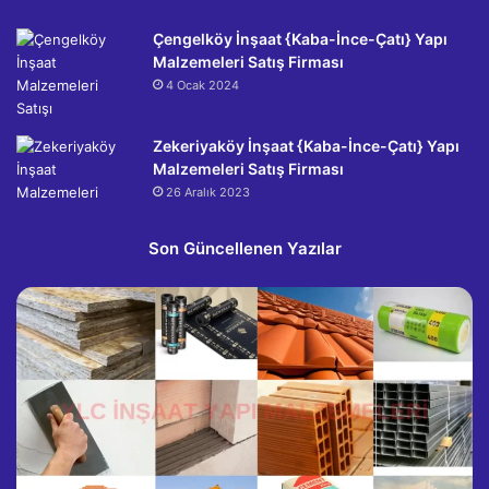
Çengelköy İnşaat {Kaba-İnce-Çatı} Yapı
Malzemeleri Satış Firması
4 Ocak 2024
Zekeriyaköy İnşaat {Kaba-İnce-Çatı} Yapı
Malzemeleri Satış Firması
26 Aralık 2023
Son Güncellenen Yazılar