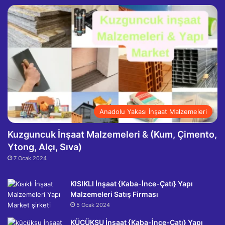
Anadolu Yakası İnşaat Malzemeleri
Kuzguncuk İnşaat Malzemeleri & (Kum, Çimento,
Ytong, Alçı, Sıva)
7 Ocak 2024
KISIKLI İnşaat {Kaba-İnce-Çatı} Yapı
Malzemeleri Satış Firması
5 Ocak 2024
KÜÇÜKSU İnşaat {Kaba-İnce-Çatı} Yapı