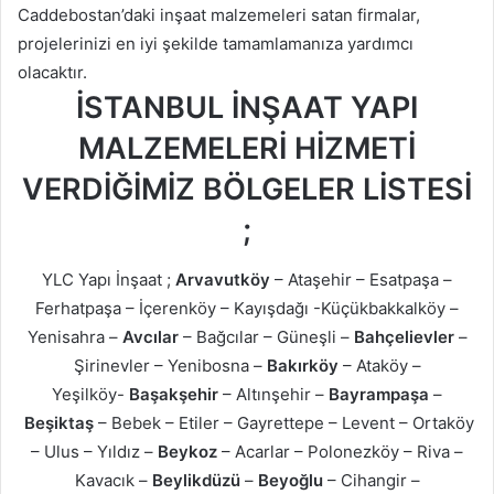
Caddebostan’daki inşaat malzemeleri satan firmalar,
projelerinizi en iyi şekilde tamamlamanıza yardımcı
olacaktır.
İSTANBUL İNŞAAT YAPI
MALZEMELERİ HİZMETİ
VERDİĞİMİZ BÖLGELER LİSTESİ
;
YLC Yapı İnşaat ;
Arvavutköy
– Ataşehir – Esatpaşa –
Ferhatpaşa – İçerenköy – Kayışdağı -Küçükbakkalköy –
Yenisahra –
Avcılar
– Bağcılar – Güneşli –
Bahçelievler
–
Şirinevler – Yenibosna –
Bakırköy
– Ataköy –
Yeşilköy-
Başakşehir
– Altınşehir –
Bayrampaşa
–
Beşiktaş
– Bebek – Etiler – Gayrettepe – Levent – Ortaköy
– Ulus – Yıldız –
Beykoz
– Acarlar – Polonezköy – Riva –
Kavacık –
Beylikdüzü
–
Beyoğlu
– Cihangir –