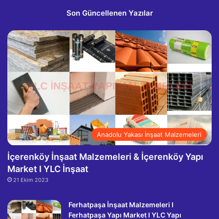
Son Güncellenen Yazılar
Anadolu Yakası İnşaat Malzemeleri
İçerenköy İnşaat Malzemeleri & İçerenköy Yapı
Market I YLC İnşaat
21 Ekim 2023
Ferhatpaşa İnşaat Malzemeleri I
Ferhatpaşa Yapı Market I YLC Yapı