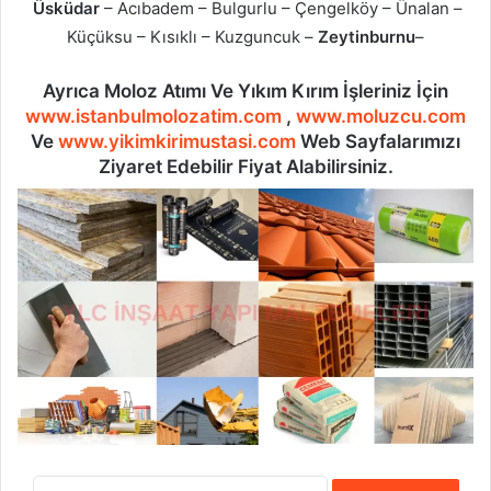
Üsküdar
– Acıbadem – Bulgurlu – Çengelköy – Ünalan –
Küçüksu – Kısıklı – Kuzguncuk –
Zeytinburnu
–
Ayrıca Moloz Atımı Ve Yıkım Kırım İşleriniz İçin
www.istanbulmolozatim.com
,
www.moluzcu.com
Ve
www.yikimkirimustasi.com
Web Sayfalarımızı
Ziyaret Edebilir Fiyat Alabilirsiniz.