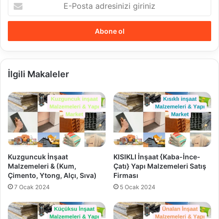
E-
Posta
adresinizi
giriniz
İlgili Makaleler
Kuzguncuk İnşaat
KISIKLI İnşaat {Kaba-İnce-
Malzemeleri & (Kum,
Çatı} Yapı Malzemeleri Satış
Çimento, Ytong, Alçı, Sıva)
Firması
7 Ocak 2024
5 Ocak 2024