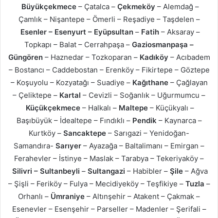
Büyükçekmece
– Çatalca –
Çekmeköy
– Alemdağ –
Çamlık – Nişantepe – Ömerli – Reşadiye – Taşdelen –
Esenler – Esenyurt – Eyüpsultan
–
Fatih
– Aksaray –
Topkapı – Balat – Cerrahpaşa –
Gaziosmanpaşa –
Güngören
– Haznedar – Tozkoparan –
Kadıköy
– Acıbadem
– Bostancı – Caddebostan – Erenköy – Fikirtepe – Göztepe
– Koşuyolu – Kozyatağı – Suadiye –
Kağıthane
– Çağlayan
– Çeliktepe –
Kartal
– Cevizli – Soğanlık – Uğurmumcu –
Küçükçekmece
– Halkalı –
Maltepe
– Küçükyalı –
Başıbüyük – İdealtepe – Fındıklı –
Pendik
– Kaynarca –
Kurtköy –
Sancaktepe
– Sarıgazi – Yenidoğan-
Samandıra-
Sarıyer
– Ayazağa – Baltalimanı – Emirgan –
Ferahevler – İstinye – Maslak – Tarabya – Tekeriyaköy –
Silivri – Sultanbeyli
–
Sultangazi
– Habibler –
Şile
– Ağva
– Şişli – Feriköy – Fulya – Mecidiyeköy – Teşfikiye –
Tuzla
–
Orhanlı –
Ümraniye
– Altınşehir – Atakent – Çakmak –
Esenevler – Esenşehir – Parseller – Madenler – Şerifali –