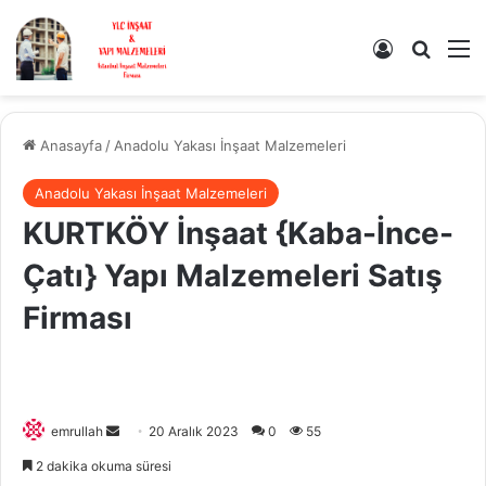
Kayıt Ol
Arama 
M
Anasayfa
/
Anadolu Yakası İnşaat Malzemeleri
Anadolu Yakası İnşaat Malzemeleri
KURTKÖY İnşaat {Kaba-İnce-
Çatı} Yapı Malzemeleri Satış
Firması
Bir
emrullah
20 Aralık 2023
0
55
e-
2 dakika okuma süresi
posta