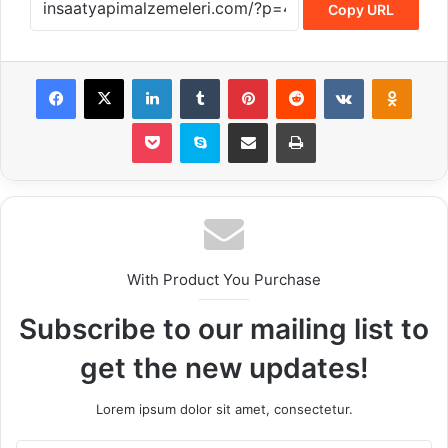
Copy URL
Facebook
X
LinkedIn
Tumblr
Pinterest
Reddit
VKontakte
Odnok
Pocket
Skype
E-Posta ile paylaş
Yazdır
With Product You Purchase
Subscribe to our mailing list to
get the new updates!
Lorem ipsum dolor sit amet, consectetur.