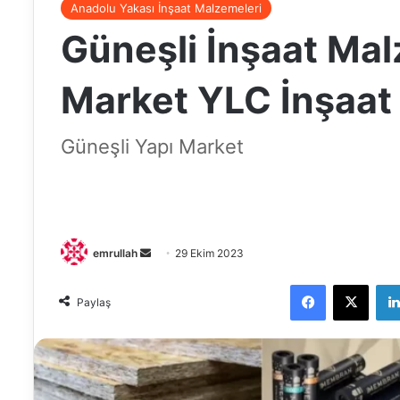
Anadolu Yakası İnşaat Malzemeleri
Güneşli İnşaat Mal
Market YLC İnşaat
Güneşli Yapı Market
Bir
emrullah
29 Ekim 2023
e-
Facebook
X
posta
Paylaş
göndermek