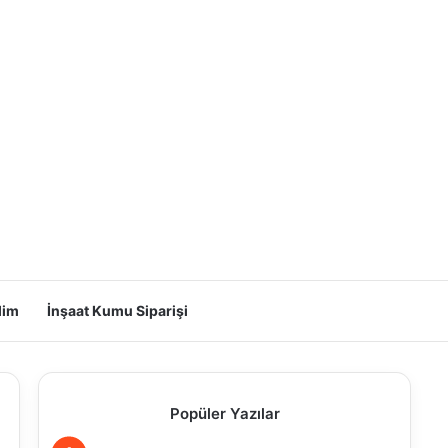
lim
İnşaat Kumu Siparişi
Popüler Yazılar