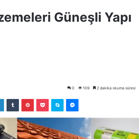
zemeleri Güneşli Yapı
0
109
2 dakika okuma süresi
LinkedIn
Tumblr
Pinterest
Pocket
Skype
Messenger