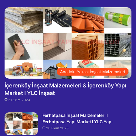
Anadolu Yakası İnşaat Malzemeleri
İçerenköy İnşaat Malzemeleri & İçerenköy Yapı
Market I YLC İnşaat
21 Ekim 2023
Ferhatpaşa İnşaat Malzemeleri I
Ferhatpaşa Yapı Market I YLC Yapı
20 Ekim 2023