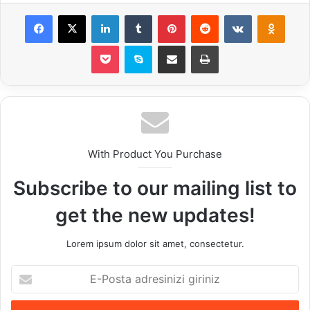
Facebook
X
LinkedIn
Tumblr
Pinterest
Reddit
VKontakte
Odnok
Pocket
Skype
E-Posta ile paylaş
Yazdır
With Product You Purchase
Subscribe to our mailing list to
get the new updates!
Lorem ipsum dolor sit amet, consectetur.
E-
Posta
adresinizi