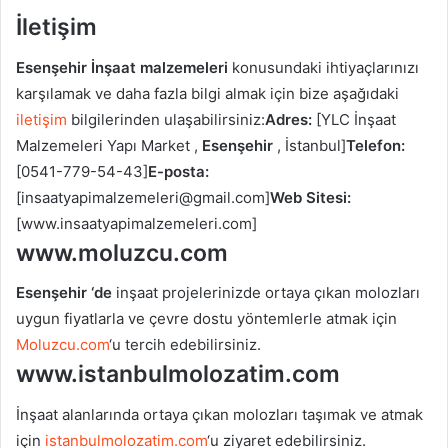
İletişim
Esenşehir İnşaat malzemeleri
konusundaki ihtiyaçlarınızı
karşılamak ve daha fazla bilgi almak için bize aşağıdaki
iletişim
bilgilerinden ulaşabilirsiniz:
Adres:
[YLC İnşaat
Malzemeleri Yapı Market ,
Esenşehir
, İstanbul]
Telefon:
[0541-779-54-43]
E-posta:
[insaatyapimalzemeleri@gmail.com]
Web Sitesi:
[www.insaatyapimalzemeleri.com]
www.moluzcu.com
Esenşehir ‘de
inşaat projelerinizde ortaya çıkan molozları
uygun fiyatlarla ve çevre dostu yöntemlerle atmak için
Moluzcu.com
‘u tercih edebilirsiniz.
www.istanbulmolozatim.com
İnşaat alanlarında ortaya çıkan molozları taşımak ve atmak
için
istanbulmolozatim.com
‘u ziyaret edebilirsiniz.