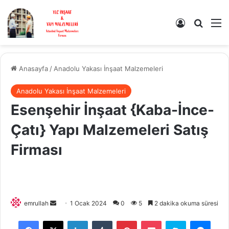
Kayıt Ol
Arama 
M
Anasayfa
/
Anadolu Yakası İnşaat Malzemeleri
Anadolu Yakası İnşaat Malzemeleri
Esenşehir İnşaat {Kaba-İnce-
Çatı} Yapı Malzemeleri Satış
Firması
Bir
emrullah
1 Ocak 2024
0
5
2 dakika okuma süresi
e-
Facebook
X
LinkedIn
Tumblr
Pinterest
Pocket
Skype
Mess
posta