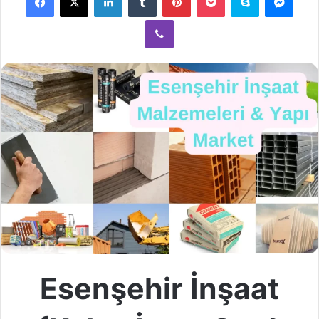
göndermek
Viber
Esenşehir İnşaat