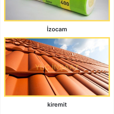
İzocam
kiremit