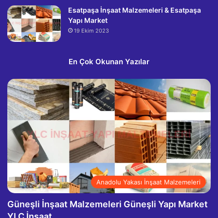
Esatpaşa İnşaat Malzemeleri & Esatpaşa
Yapı Market
19 Ekim 2023
En Çok Okunan Yazılar
Anadolu Yakası İnşaat Malzemeleri
Güneşli İnşaat Malzemeleri Güneşli Yapı Market
YLC İnşaat