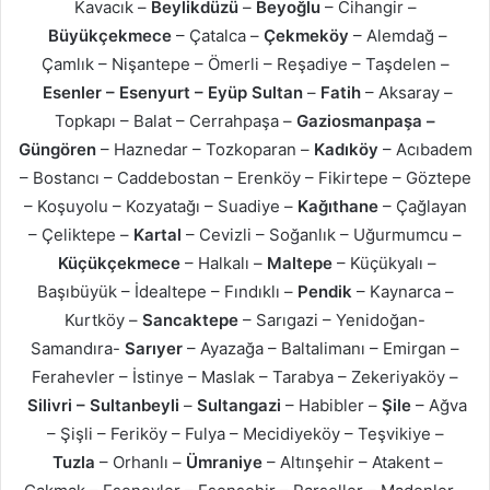
Kavacık –
Beylikdüzü
–
Beyoğlu
– Cihangir –
Büyükçekmece
– Çatalca –
Çekmeköy
– Alemdağ –
Çamlık – Nişantepe – Ömerli – Reşadiye – Taşdelen –
Esenler – Esenyurt –
Eyüp Sultan
–
Fatih
– Aksaray –
Topkapı – Balat – Cerrahpaşa –
Gaziosmanpaşa –
Güngören
– Haznedar – Tozkoparan –
Kadıköy
– Acıbadem
– Bostancı – Caddebostan – Erenköy – Fikirtepe – Göztepe
– Koşuyolu – Kozyatağı – Suadiye –
Kağıthane
– Çağlayan
– Çeliktepe –
Kartal
– Cevizli – Soğanlık – Uğurmumcu –
Küçükçekmece
– Halkalı –
Maltepe
– Küçükyalı –
Başıbüyük – İdealtepe – Fındıklı –
Pendik
– Kaynarca –
Kurtköy –
Sancaktepe
– Sarıgazi – Yenidoğan-
Samandıra-
Sarıyer
– Ayazağa – Baltalimanı – Emirgan –
Ferahevler – İstinye – Maslak – Tarabya – Zekeriyaköy –
Silivri – Sultanbeyli
–
Sultangazi
– Habibler –
Şile
– Ağva
– Şişli – Feriköy – Fulya – Mecidiyeköy – Teşvikiye –
Tuzla
– Orhanlı –
Ümraniye
– Altınşehir – Atakent –