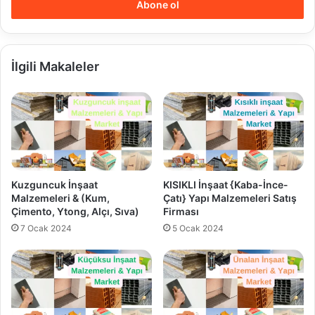
giriniz
İlgili Makaleler
Kuzguncuk İnşaat
KISIKLI İnşaat {Kaba-İnce-
Malzemeleri & (Kum,
Çatı} Yapı Malzemeleri Satış
Çimento, Ytong, Alçı, Sıva)
Firması
7 Ocak 2024
5 Ocak 2024