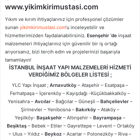
www.yikimkirimustasi.com
Yıkım ve kırım ihtiyaçlarınız için profesyonel çözümler
sunan
yikimkirimustasi.com
‘u inceleyebilir ve
hizmetlerimizden faydalanabilirsiniz.
Esenşehir ‘de
inşaat
malzemeleri ihtiyaçlarınız için güvenilir bir iş ortağı
arıyorsanız, bizi tercih edin ve projelerinizi başarıyla
tamamlayın!
İSTANBUL İNŞAAT YAPI MALZEMELERİ HİZMETİ
VERDİĞİMİZ BÖLGELER LİSTESİ ;
YLC Yapı İnşaat ;
Arnavutköy
– Ataşehir – Esatpaşa –
Ferhatpaşa – İçerenköy – Kayışdağı -Küçükbakkalköy –
Yenisahra –
Avcılar
– Bağcılar – Güneşli –
Bahçelievler
–
Şirinevler – Yenibosna –
Bakırköy
– Ataköy –
Yeşilköy-
Başakşehir
– Altınşehir –
Bayrampaşa
–
Beşiktaş
– Bebek – Etiler – Gayrettepe – Levent – Ortaköy
– Ulus – Yıldız –
Beykoz
– Acarlar – Polonezköy – Riva –