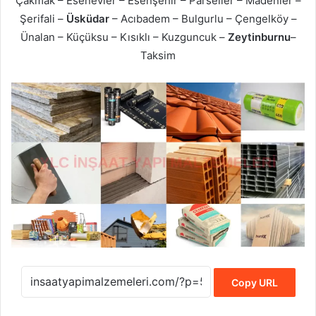
Çakmak – Esenevler – Esenşehir – Parseller – Madenler –
Şerifali –
Üsküdar
– Acıbadem – Bulgurlu – Çengelköy –
Ünalan – Küçüksu – Kısıklı – Kuzguncuk –
Zeytinburnu
–
Taksim
Copy URL