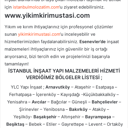
için
istanbulmolozatim.com
‘u ziyaret edebilirsiniz.
www.yikimkirimustasi.com
Yıkım ve kırım ihtiyaçlarınız için profesyonel çözümler
sunan
yikimkirimustasi.com
‘u inceleyebilir ve
hizmetlerimizden faydalanabilirsiniz.
Esenevler’de
inşaat
malzemeleri ihtiyaçlarınız için güvenilir bir iş ortağı
arıyorsanız, bizi tercih edin ve projelerinizi başarıyla
tamamlayın!
İSTANBUL İNŞAAT YAPI MALZEMELERİ HİZMETİ
VERDİĞİMİZ BÖLGELER LİSTESİ ;
YLC Yapı İnşaat ;
Arnavutköy
– Ataşehir – Esatpaşa –
Ferhatpaşa – İçerenköy – Kayışdağı -Küçükbakkalköy –
Yenisahra –
Avcılar
– Bağcılar – Güneşli –
Bahçelievler
–
Şirinevler – Yenibosna –
Bakırköy
– Ataköy –
Yeşilköy-
Başakşehir
– Altınşehir –
Bayrampaşa
–
Beşiktaş
– Bebek – Etiler – Gayrettepe – Levent – Ortaköy