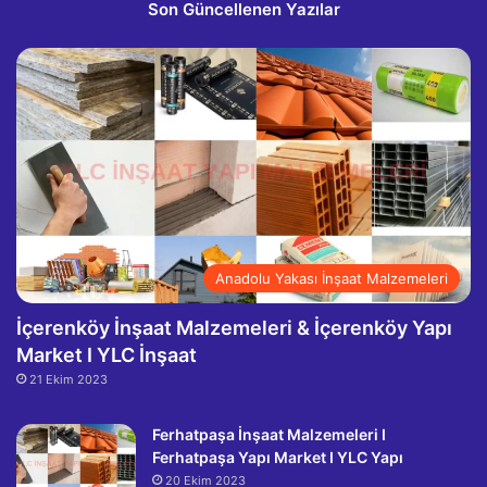
Son Güncellenen Yazılar
Anadolu Yakası İnşaat Malzemeleri
İçerenköy İnşaat Malzemeleri & İçerenköy Yapı
Market I YLC İnşaat
21 Ekim 2023
Ferhatpaşa İnşaat Malzemeleri I
Ferhatpaşa Yapı Market I YLC Yapı
20 Ekim 2023