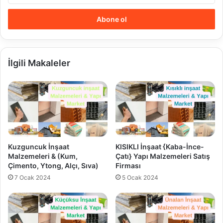
adresinizi
giriniz
İlgili Makaleler
Kuzguncuk İnşaat
KISIKLI İnşaat {Kaba-İnce-
Malzemeleri & (Kum,
Çatı} Yapı Malzemeleri Satış
Çimento, Ytong, Alçı, Sıva)
Firması
7 Ocak 2024
5 Ocak 2024