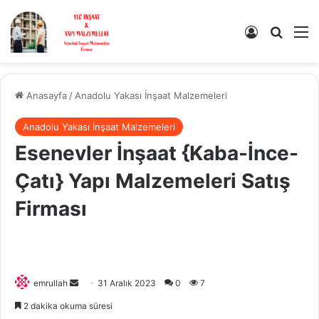
Kayıt Ol
Arama 
M
Anasayfa
/
Anadolu Yakası İnşaat Malzemeleri
Anadolu Yakası İnşaat Malzemeleri
Esenevler İnşaat {Kaba-İnce-
Çatı} Yapı Malzemeleri Satış
Firması
Bir
emrullah
31 Aralık 2023
0
7
e-
2 dakika okuma süresi
posta