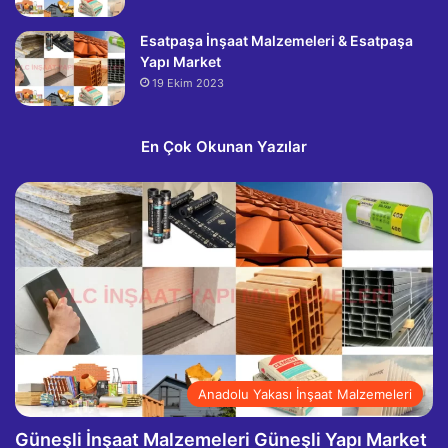
Esatpaşa İnşaat Malzemeleri & Esatpaşa
Yapı Market
19 Ekim 2023
En Çok Okunan Yazılar
Anadolu Yakası İnşaat Malzemeleri
Güneşli İnşaat Malzemeleri Güneşli Yapı Market