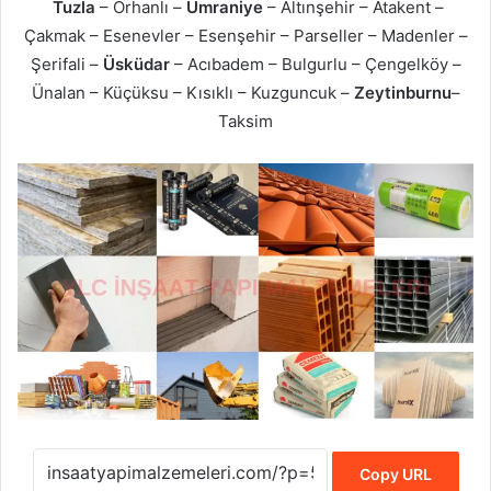
Tuzla
– Orhanlı –
Ümraniye
– Altınşehir – Atakent –
Çakmak – Esenevler – Esenşehir – Parseller – Madenler –
Şerifali –
Üsküdar
– Acıbadem – Bulgurlu – Çengelköy –
Ünalan – Küçüksu – Kısıklı – Kuzguncuk –
Zeytinburnu
–
Taksim
Copy URL