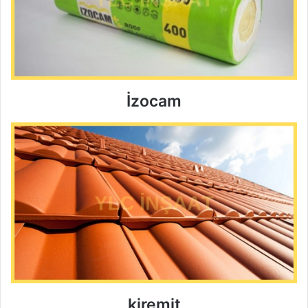
İzocam
kiremit