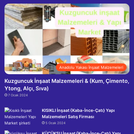
Anadolu Yakası İnşaat Malzemeleri
Kuzguncuk İnşaat Malzemeleri & (Kum, Çimento,
Ytong, Alçı, Sıva)
7 Ocak 2024
KISIKLI İnşaat {Kaba-İnce-Çatı} Yapı
Malzemeleri Satış Firması
5 Ocak 2024
KÜÇÜKSU İnşaat {Kaba-İnce-Çatı} Yapı