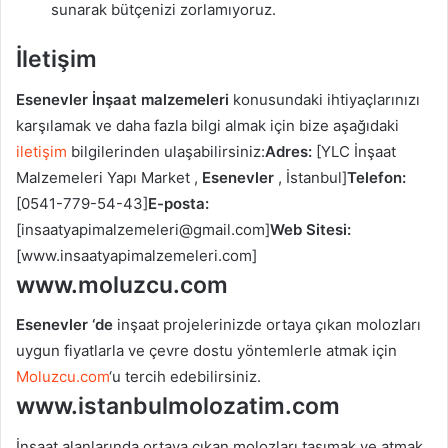
sunarak bütçenizi zorlamıyoruz.
İletişim
Esenevler İnşaat malzemeleri
konusundaki ihtiyaçlarınızı
karşılamak ve daha fazla bilgi almak için bize aşağıdaki
iletişim
bilgilerinden ulaşabilirsiniz:
Adres:
[YLC İnşaat
Malzemeleri Yapı Market ,
Esenevler
, İstanbul]
Telefon:
[0541-779-54-43]
E-posta:
[insaatyapimalzemeleri@gmail.com]
Web Sitesi:
[www.insaatyapimalzemeleri.com]
www.moluzcu.com
Esenevler ‘de
inşaat projelerinizde ortaya çıkan molozları
uygun fiyatlarla ve çevre dostu yöntemlerle atmak için
Moluzcu.com
‘u tercih edebilirsiniz.
www.istanbulmolozatim.com
İnşaat alanlarında ortaya çıkan molozları taşımak ve atmak