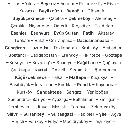
– Ulus – Yıldız –
Beykoz
– Acarlar – Polonezköy – Riva –
Kavacık –
Beylikdüzü
–
Beyoğlu
– Cihangir –
Büyükçekmece
– Çatalca –
Çekmeköy
– Alemdağ –
Çamlık – Nişantepe – Ömerli – Reşadiye – Taşdelen –
Esenler – Esenyurt –
Eyüp Sultan
–
Fatih
– Aksaray –
Topkapı – Balat – Cerrahpaşa –
Gaziosmanpaşa –
Güngören
– Haznedar – Tozkoparan –
Kadıköy
– Acıbadem
– Bostancı – Caddebostan – Erenköy – Fikirtepe – Göztepe
– Koşuyolu – Kozyatağı – Suadiye –
Kağıthane
– Çağlayan
– Çeliktepe –
Kartal
– Cevizli – Soğanlık – Uğurmumcu –
Küçükçekmece
– Halkalı –
Maltepe
– Küçükyalı –
Başıbüyük – İdealtepe – Fındıklı –
Pendik
– Kaynarca –
Kurtköy –
Sancaktepe
– Sarıgazi – Yenidoğan-
Samandıra-
Sarıyer
– Ayazağa – Baltalimanı – Emirgan –
Ferahevler – İstinye – Maslak – Tarabya – Zekeriyaköy –
Silivri – Sultanbeyli
–
Sultangazi
– Habibler –
Şile
– Ağva
– Şişli – Feriköy – Fulya – Mecidiyeköy – Teşvikiye –