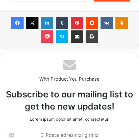
Facebook
X
LinkedIn
Tumblr
Pinterest
Reddit
VKontakte
Odnok
Pocket
Skype
E-Posta ile paylaş
Yazdır
With Product You Purchase
Subscribe to our mailing list to
get the new updates!
Lorem ipsum dolor sit amet, consectetur.
E-
Posta