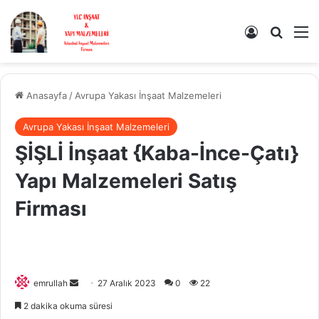
Kayıt Ol
Arama 
M
Anasayfa
/
Avrupa Yakası İnşaat Malzemeleri
Avrupa Yakası İnşaat Malzemeleri
ŞİŞLİ İnşaat {Kaba-İnce-Çatı}
Yapı Malzemeleri Satış
Firması
Bir
emrullah
27 Aralık 2023
0
22
e-
2 dakika okuma süresi
posta