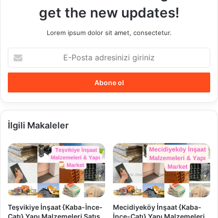
get the new updates!
Lorem ipsum dolor sit amet, consectetur.
E-
Posta
adresinizi
giriniz
İlgili Makaleler
Teşvikiye İnşaat {Kaba-İnce-
Mecidiyeköy İnşaat {Kaba-
Çatı} Yapı Malzemeleri Satış
İnce-Çatı} Yapı Malzemeleri