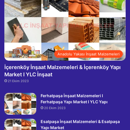
Anadolu Yakası İnşaat Malzemeleri
İçerenköy İnşaat Malzemeleri & İçerenköy Yapı
Market I YLC İnşaat
21 Ekim 2023
Ferhatpaşa İnşaat Malzemeleri I
Ferhatpaşa Yapı Market I YLC Yapı
20 Ekim 2023
Esatpaşa İnşaat Malzemeleri & Esatpaşa
Yapı Market