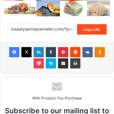
Copy URL
Facebook
X
LinkedIn
Tumblr
Pinterest
Reddit
VKontakte
Odnok
Pocket
Skype
E-Posta ile paylaş
Yazdır
With Product You Purchase
Subscribe to our mailing list to