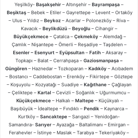
Yeşilköy-
Başakşehir
– Altınşehir –
Bayrampaşa
–
Beşiktaş
– Bebek – Etiler – Gayrettepe – Levent – Ortaköy
– Ulus – Yıldız –
Beykoz
– Acarlar – Polonezköy – Riva –
Kavacık –
Beylikdüzü
–
Beyoğlu
– Cihangir –
Büyükçekmece
– Çatalca –
Çekmeköy
– Alemdağ –
Çamlık – Nişantepe – Ömerli – Reşadiye – Taşdelen –
Esenler – Esenyurt – Eyüpsultan
–
Fatih
– Aksaray –
Topkapı – Balat – Cerrahpaşa –
Gaziosmanpaşa –
Güngören
– Haznedar – Tozkoparan –
Kadıköy
– Acıbadem
– Bostancı – Caddebostan – Erenköy – Fikirtepe – Göztepe
– Koşuyolu – Kozyatağı – Suadiye –
Kağıthane
– Çağlayan
– Çeliktepe –
Kartal
– Cevizli – Soğanlık – Uğurmumcu –
Küçükçekmece
– Halkalı –
Maltepe
– Küçükyalı –
Başıbüyük – İdealtepe – Fındıklı –
Pendik
– Kaynarca –
Kurtköy –
Sancaktepe
– Sarıgazi – Yenidoğan-
Samandıra-
Sarıyer
– Ayazağa – Baltalimanı – Emirgan –
Ferahevler – İstinye – Maslak – Tarabya – Tekeriyaköy –