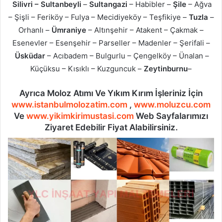
Silivri – Sultanbeyli
–
Sultangazi
– Habibler –
Şile
– Ağva
– Şişli – Feriköy – Fulya – Mecidiyeköy – Teşfikiye –
Tuzla
–
Orhanlı –
Ümraniye
– Altınşehir – Atakent – Çakmak –
Esenevler – Esenşehir – Parseller – Madenler – Şerifali –
Üsküdar
– Acıbadem – Bulgurlu – Çengelköy – Ünalan –
Küçüksu – Kısıklı – Kuzguncuk –
Zeytinburnu
–
Ayrıca Moloz Atımı Ve Yıkım Kırım İşleriniz İçin
www.istanbulmolozatim.com
,
www.moluzcu.com
Ve
www.yikimkirimustasi.com
Web Sayfalarımızı
Ziyaret Edebilir Fiyat Alabilirsiniz.