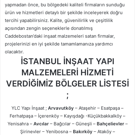
yapmadan önce, bu bölgedeki kaliteli firmaların sunduğu
ürün ve hizmetleri detaylı bir şekilde inceleyerek doğru
tercihi yapabilirsiniz. Kalite, güvenilirlik ve çeşitlilik
açısından zengin seçeneklerle donatılmış
Caddebostan’daki inşaat malzemeleri satan firmalar,
projelerinizi en iyi şekilde tamamlamanıza yardımcı
olacaktır.
İSTANBUL İNŞAAT YAPI
MALZEMELERİ HİZMETİ
VERDİĞİMİZ BÖLGELER LİSTESİ
;
YLC Yapı İnşaat ;
Arvavutköy
– Ataşehir – Esatpaşa –
Ferhatpaşa – İçerenköy – Kayışdağı -Küçükbakkalköy –
Yenisahra –
Avcılar
– Bağcılar – Güneşli –
Bahçelievler
–
Şirinevler – Yenibosna –
Bakırköy
– Ataköy –