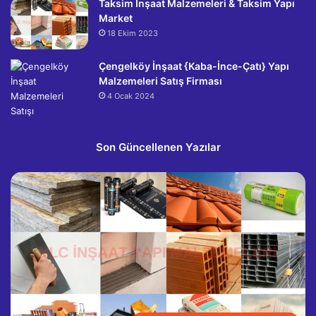
Taksim İnşaat Malzemeleri & Taksim Yapı
Market
18 Ekim 2023
Çengelköy İnşaat {Kaba-İnce-Çatı} Yapı
Malzemeleri Satış Firması
4 Ocak 2024
Son Güncellenen Yazılar