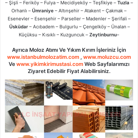
– Şişli – Feriköy – Fulya – Mecidiyeköy – Teşfikiye –
Tuzla
–
Orhanlı –
Ümraniye
– Altınşehir – Atakent – Çakmak –
Esenevler – Esenşehir – Parseller – Madenler – Şerifali –
Üsküdar
– Acıbadem – Bulgurlu – Çengelköy – Ünalan –
Küçüksu – Kısıklı – Kuzguncuk –
Zeytinburnu
–
Ayrıca Moloz Atımı Ve Yıkım Kırım İşleriniz İçin
www.istanbulmolozatim.com
,
www.moluzcu.com
Ve
www.yikimkirimustasi.com
Web Sayfalarımızı
Ziyaret Edebilir Fiyat Alabilirsiniz.