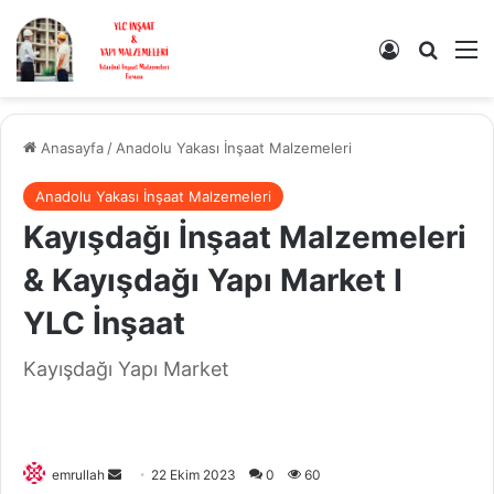
Kayıt Ol
Arama 
M
Anasayfa
/
Anadolu Yakası İnşaat Malzemeleri
Anadolu Yakası İnşaat Malzemeleri
Kayışdağı İnşaat Malzemeleri
& Kayışdağı Yapı Market I
YLC İnşaat
Kayışdağı Yapı Market
Bir
emrullah
22 Ekim 2023
0
60