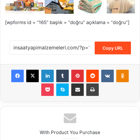
[wpforms id = “165” başlık = “doğru” açıklama = “doğru”]
Copy URL
Facebook
X
LinkedIn
Tumblr
Pinterest
Reddit
VKontakte
Odnok
Pocket
Skype
E-Posta ile paylaş
Yazdır
With Product You Purchase