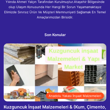
Yılında Ahmet Yalçın Tarafından Kurulmuştur.Ataşehir Bölgesinde
olup Ulaşım Konusunda Her Hangi Bir Sorun Yaşamamaktayız
Elimizde Sınırsız Ürün Ve Müşteri Memnuniyeti Sağlamak En Temel
Amaçlarımızdan Birisidir.
Son Konular
Anadolu Yakası İnşaat Malzemeleri
Kuzguncuk İnşaat Malzemeleri & (Kum, Çimento,