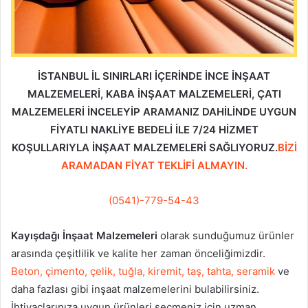
İSTANBUL İL SINIRLARI İÇERİNDE İNCE İNŞAAT
MALZEMELERİ, KABA İNŞAAT MALZEMELERİ, ÇATI
MALZEMELERİ İNCELEYİP ARAMANIZ DAHİLİNDE UYGUN
FİYATLI NAKLİYE BEDELİ İLE 7/24 HİZMET
KOŞULLARIYLA İNŞAAT MALZEMELERİ SAĞLIYORUZ.
BİZİ
ARAMADAN FİYAT TEKLİFİ ALMAYIN.
(0541)-779-54-43
Kayışdağı İnşaat Malzemeleri
olarak sunduğumuz ürünler
arasında çeşitlilik ve kalite her zaman önceliğimizdir.
Beton, çimento, çelik, tuğla, kiremit, taş, tahta, seramik
ve
daha fazlası gibi inşaat malzemelerini bulabilirsiniz.
İhtiyaçlarınıza uygun ürünleri seçmeniz için uzman