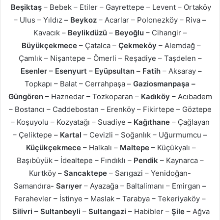
Beşiktaş
– Bebek – Etiler – Gayrettepe – Levent – Ortaköy
– Ulus – Yıldız –
Beykoz
– Acarlar – Polonezköy – Riva –
Kavacık –
Beylikdüzü
–
Beyoğlu
– Cihangir –
Büyükçekmece
– Çatalca –
Çekmeköy
– Alemdağ –
Çamlık – Nişantepe – Ömerli – Reşadiye – Taşdelen –
Esenler – Esenyurt – Eyüpsultan
–
Fatih
– Aksaray –
Topkapı – Balat – Cerrahpaşa –
Gaziosmanpaşa –
Güngören
– Haznedar – Tozkoparan –
Kadıköy
– Acıbadem
– Bostancı – Caddebostan – Erenköy – Fikirtepe – Göztepe
– Koşuyolu – Kozyatağı – Suadiye –
Kağıthane
– Çağlayan
– Çeliktepe –
Kartal
– Cevizli – Soğanlık – Uğurmumcu –
Küçükçekmece
– Halkalı –
Maltepe
– Küçükyalı –
Başıbüyük – İdealtepe – Fındıklı –
Pendik
– Kaynarca –
Kurtköy –
Sancaktepe
– Sarıgazi – Yenidoğan-
Samandıra-
Sarıyer
– Ayazağa – Baltalimanı – Emirgan –
Ferahevler – İstinye – Maslak – Tarabya – Tekeriyaköy –
Silivri – Sultanbeyli
–
Sultangazi
– Habibler –
Şile
– Ağva