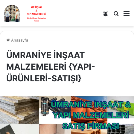
Kayıt Ol
Arama 
M
Anasayfa
ÜMRANİYE İNŞAAT
MALZEMELERİ {YAPI-
ÜRÜNLERİ-SATIŞI}