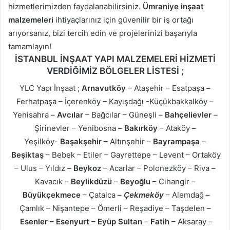
hizmetlerimizden faydalanabilirsiniz.
Ümraniye inşaat
malzemeleri
ihtiyaçlarınız için güvenilir bir iş ortağı
arıyorsanız, bizi tercih edin ve projelerinizi başarıyla
tamamlayın!
İSTANBUL İNŞAAT YAPI MALZEMELERİ HİZMETİ
VERDİĞİMİZ BÖLGELER LİSTESİ ;
YLC Yapı İnşaat ;
Arnavutköy
– Ataşehir – Esatpaşa –
Ferhatpaşa – İçerenköy – Kayışdağı -Küçükbakkalköy –
Yenisahra –
Avcılar
– Bağcılar – Güneşli –
Bahçelievler
–
Şirinevler – Yenibosna –
Bakırköy
– Ataköy –
Yeşilköy-
Başakşehir
– Altınşehir –
Bayrampaşa
–
Beşiktaş
– Bebek – Etiler – Gayrettepe – Levent – Ortaköy
– Ulus – Yıldız –
Beykoz
– Acarlar – Polonezköy – Riva –
Kavacık –
Beylikdüzü
–
Beyoğlu
– Cihangir –
Büyükçekmece
– Çatalca –
Çekmeköy
– Alemdağ –
Çamlık – Nişantepe – Ömerli – Reşadiye – Taşdelen –
Esenler – Esenyurt –
Eyüp Sultan
–
Fatih
– Aksaray –