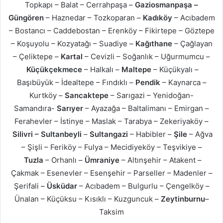
Topkapı – Balat – Cerrahpaşa –
Gaziosmanpaşa –
Güngören
– Haznedar – Tozkoparan –
Kadıköy
– Acıbadem
– Bostancı – Caddebostan – Erenköy – Fikirtepe – Göztepe
– Koşuyolu – Kozyatağı – Suadiye –
Kağıthane
– Çağlayan
– Çeliktepe –
Kartal
– Cevizli – Soğanlık – Uğurmumcu –
Küçükçekmece
– Halkalı –
Maltepe
– Küçükyalı –
Başıbüyük – İdealtepe – Fındıklı –
Pendik
– Kaynarca –
Kurtköy –
Sancaktepe
– Sarıgazi – Yenidoğan-
Samandıra-
Sarıyer
– Ayazağa – Baltalimanı – Emirgan –
Ferahevler – İstinye – Maslak – Tarabya – Zekeriyaköy –
Silivri – Sultanbeyli
–
Sultangazi
– Habibler –
Şile
– Ağva
– Şişli – Feriköy – Fulya – Mecidiyeköy – Teşvikiye –
Tuzla
– Orhanlı –
Ümraniye
– Altınşehir – Atakent –
Çakmak – Esenevler – Esenşehir – Parseller – Madenler –
Şerifali –
Üsküdar
– Acıbadem – Bulgurlu – Çengelköy –
Ünalan – Küçüksu – Kısıklı – Kuzguncuk –
Zeytinburnu
–
Taksim