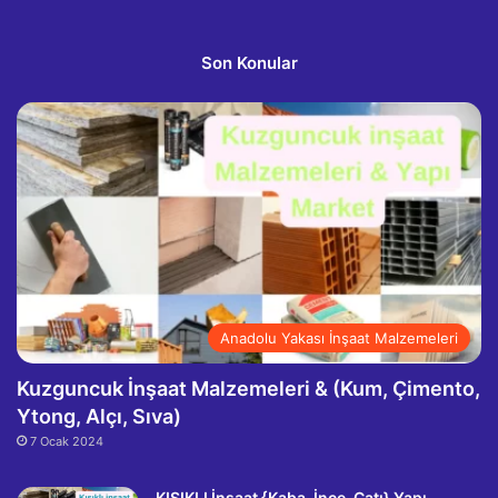
Son Konular
Anadolu Yakası İnşaat Malzemeleri
Kuzguncuk İnşaat Malzemeleri & (Kum, Çimento,
Ytong, Alçı, Sıva)
7 Ocak 2024
KISIKLI İnşaat {Kaba-İnce-Çatı} Yapı